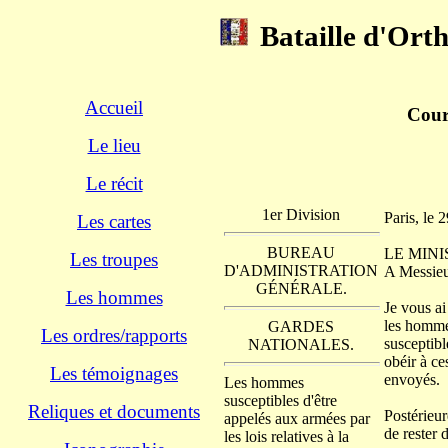
Bataille d'Orth
Accueil
Courr
Le lieu
Le récit
1er Division
Paris, le
Les cartes
BUREAU
LE MINIST
Les troupes
D'ADMINISTRATION
A Messieu
GÉNÉRALE.
Les hommes
Je vous ai
les hommes
GARDES
Les ordres/rapports
susceptibl
NATIONALES.
obéir à ces
Les témoignages
envoyés.
Les
hommes
suscep
tibles
d'être
Reliques et documents
Postérieur
appelés
aux
armées
par
de rester 
les
lois
rela
tives
à
la