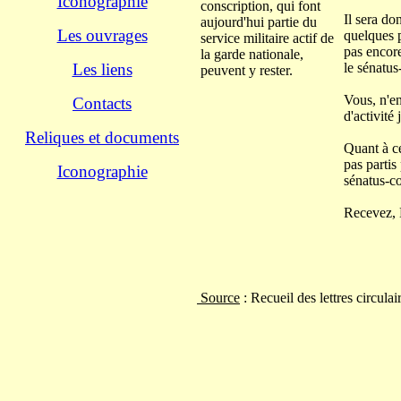
Iconographie
conscription
,
qui
font
Il sera do
aujourd'hui
part
ie
du
Les ouvrages
quelques p
service
militaire
actif
de
pas encore
la
garde
natio
nale
,
le sénatu
Les liens
peuvent
y
rester.
Vous, n'en
Contacts
d'activit
Reliques et documents
Quant à ce
pas partis
Iconographie
sénatus-co
Recevez, M
S
ource
: Recueil des lettres circulai