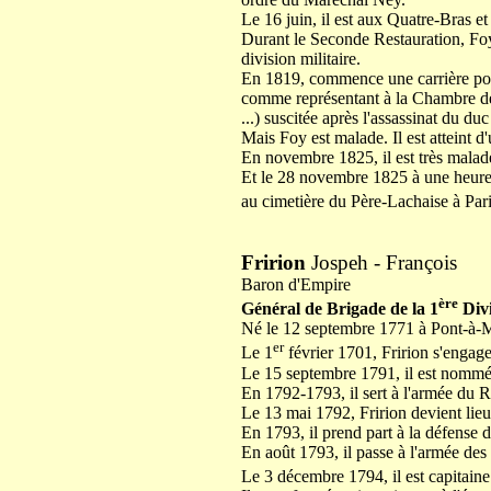
Le 16 juin, il est aux Quatre-Bras et
Durant le Seconde Restauration, Fo
division militaire.
En 1819, commence une carrière poli
comme représentant à la Chambre des 
...) suscitée après l'assassinat du duc
Mais Foy est malade. Il est atteint d'
En novembre 1825, il est très malad
Et le 28 novembre 1825 à une heure 
au cimetière du Père-Lachaise à Par
Fririon
Jospeh - François
Baron d'Empire
ère
Général de Brigade de la 1
Divi
Né le 12 septembre 1771 à Pont-à-
er
Le 1
février 1701, Fririon s'engage
Le 15 septembre 1791, il est nommé 
En 1792-1793, il sert à l'armée du R
Le 13 mai 1792, Fririon devient lieu
En 1793, il prend part à la défense
En août 1793, il passe à l'armée des 
Le 3 décembre 1794, il est capitaine