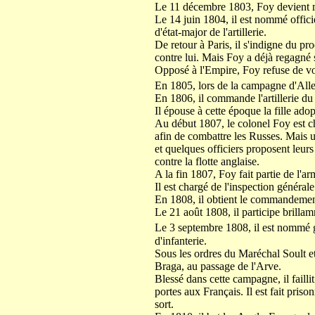
Le 11 décembre 1803, Foy devient 
Le 14 juin 1804, il est nommé offi
d'état-major de l'artillerie.
De retour à Paris, il s'indigne du pr
contre lui. Mais Foy a déjà regagné
Opposé à l'Empire, Foy refuse de vo
En 1805, lors de la campagne d'All
En 1806, il commande l'artillerie du 
Il épouse à cette époque la fille ado
Au début 1807, le colonel Foy est 
afin de combattre les Russes. Mais u
et quelques officiers proposent leurs
contre la flotte anglaise.
A la fin 1807, Foy fait partie de l'a
Il est chargé de l'inspection général
En 1808, il obtient le commandement d
Le 21 août 1808, il participe brillam
Le 3 septembre 1808, il est nommé g
d'infanterie.
Sous les ordres du Maréchal Soult e
Braga, au passage de l'Arve.
Blessé dans cette campagne, il faill
portes aux Français. Il est fait priso
sort.