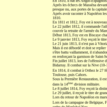
En 1810, il bat les Anglo-Espagnol
Après les échecs de Masséna devant T
presque nu, aux portes de la capitale
Après avoir raconter à Napoléon les
1810.
En 1811 et 1812, Foy est à nouveau
Le 22 juillet 1812, il commande l'aile
couvrir la retraite de l'armée du Ma
Début 1813, Foy est en Biscaye char
Le 9 janvier 1813, Foy reçoit le ti
Le 21 juin 1813, il n'est pas à Vit
Mais il est débordé et doit se repli
s'être battu vaillamment, il n'abando
en renforçant la garnison de Saint-Sé
Fin juillet 1813, lors de l'offensiv
Bidarray. Il combat sur la Nive (10
En 1814, il combat à Orthez le 27 fé
Toulouse, puis Cahors.
Sous la Première Restauration, il es
ème
dans la 14
division militaire.
Le 8 juillet 1814, Foy reçoit la dist
Le 29 juillet, il reçoit le titre de g
Lors du retour de Napoléon en mars
Lors de la campagne de Belgique, 
ordre du Maréchal Ney.