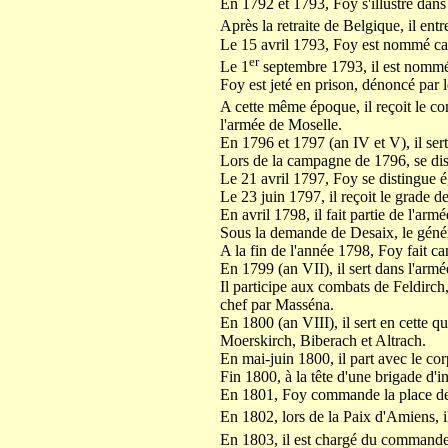
En 1792 et 1793, Foy s'illustre dans
Après la retraite de Belgique, il ent
Le 15 avril 1793, Foy est nommé ca
er
Le 1
septembre 1793, il est nomm
Foy est jeté en prison, dénoncé par l
A cette même époque, il reçoit le 
l'armée de Moselle.
En 1796 et 1797 (an IV et V), il ser
Lors de la campagne de 1796, se di
Le 21 avril 1797, Foy se distingue é
Le 23 juin 1797, il reçoit le grade de
En avril 1798, il fait partie de l'arm
Sous la demande de Desaix, le géné
A la fin de l'année 1798, Foy fait 
En 1799 (an VII), il sert dans l'ar
Il participe aux combats de Feldirch,
chef par Masséna.
En 1800 (an VIII), il sert en cette q
Moerskirch, Biberach et Altrach.
En mai-juin 1800, il part avec le co
Fin 1800, à la tête d'une brigade d'i
En 1801, Foy commande la place de
En 1802, lors de la Paix d'Amiens, 
En 1803, il est chargé du commandem