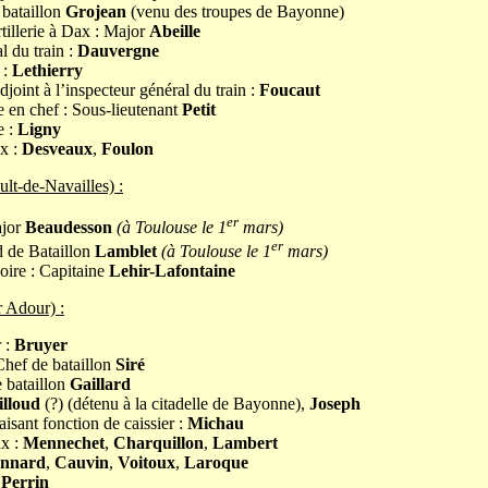
 bataillon
Grojean
(venu des troupes de Bayonne)
illerie à Dax : Major
Abeille
l du train :
Dauvergne
 :
Lethierry
djoint à l’inspecteur général du train :
Foucaut
re en chef : Sous-lieutenant
Petit
e :
Ligny
x :
Desveaux
,
Foulon
ult-de-Navailles) :
er
jor
Beaudesson
(à Toulouse le 1
mars)
er
d de Bataillon
Lamblet
(à Toulouse le 1
mars)
oire : Capitaine
Lehir-Lafontaine
r Adour) :
r :
Bruyer
Chef de bataillon
Siré
e bataillon
Gaillard
lloud
(?) (détenu à la citadelle de Bayonne),
Joseph
aisant fonction de caissier :
Michau
ux :
Mennechet
,
Charquillon
,
Lambert
onnard
,
Cauvin
,
Voitoux
,
Laroque
:
Perrin