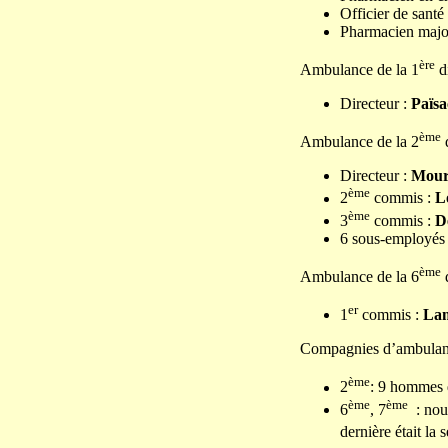
Officier de sant
Pharmacien majo
ère
Ambulance de la 1
d
Directeur :
Païsa
ème
Ambulance de la 2
d
Directeur :
Mour
ème
2
commis :
L
ème
3
commis :
D
6 sous-employés 
ème
Ambulance de la 6
d
er
1
commis :
La
Compagnies d’ambula
ème
2
: 9 hommes d
ème
ème
6
, 7
: nous
dernière était la