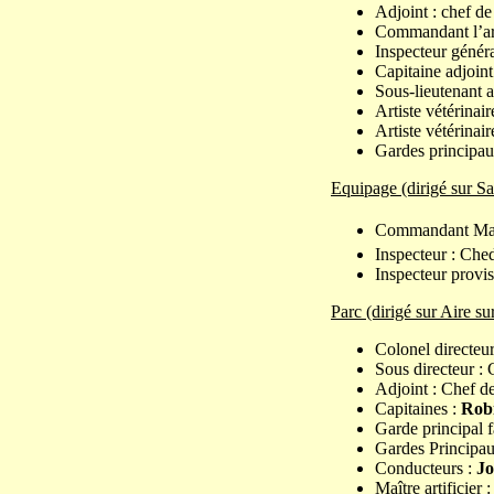
Adjoint : chef de
Commandant l’art
Inspecteur généra
Capitaine adjoint
Sous-lieutenant a
Artiste vétérinai
Artiste vétérinair
Gardes principau
Equipage (dirigé sur Sa
Commandant Ma
Inspecteur : Che
Inspecteur provis
Parc (dirigé sur Aire su
Colonel directeu
Sous directeur : 
Adjoint : Chef d
Capitaines :
Robi
Garde principal f
Gardes Principa
Conducteurs :
J
Maître artificier 