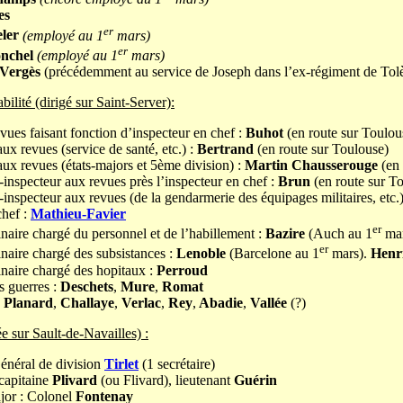
es
er
ler
(employé au 1
mars)
er
nchel
(employé au 1
mars)
Vergès
(précédemment au service de Joseph dans l’ex-régiment de Tolède
ilité (dirigé sur Saint-Server):
vues faisant fonction d’inspecteur en chef :
Buhot
(en route sur Toulou
ux revues (service de santé, etc.) :
Bertrand
(en route sur Toulouse)
ux revues (états-majors et 5ème division) :
Martin Chausserouge
(en 
inspecteur aux revues près l’inspecteur en chef :
Brun
(en route sur T
inspecteur aux revues (de la gendarmerie des équipages militaires, etc.
chef :
Mathieu-Favier
er
naire chargé du personnel et de l’habillement :
Bazire
(Auch au 1
mar
er
naire chargé des subsistances :
Lenoble
(Barcelone au 1
mars).
Henr
naire chargé des hopitaux :
Perroud
 guerres :
Deschets
,
Mure
,
Romat
Planard
,
Challaye
,
Verlac
,
Rey
,
Abadie
,
Vallée
(?)
ée sur Sault-de-Navailles) :
néral de division
Tirlet
(1 secrétaire)
capitaine
Plivard
(ou Flivard), lieutenant
Guérin
ajor : Colonel
Fontenay