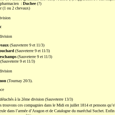
é pharmacien :
Duchee
(?)
r (1 ou 2 chevaux)
ivision
c
ivision
eaux
(Sauveterre 9 et 11/3)
ouchard
(Sauveterre 9 et 11/3)
eschamps
(Sauveterre 9 et 11/3)
(Sauveterre 9 et 11/3)
ivision
mon
(Tournay 20/3).
nce
étachés à la 2ème division (Sauveterre 13/3)
 trouvons ces compagnies dans le Midi en juillet 1814 et pensons qu’ell
 seule dans l’armée d’Aragon et de Catalogne du maréchal Suchet. Enfin 