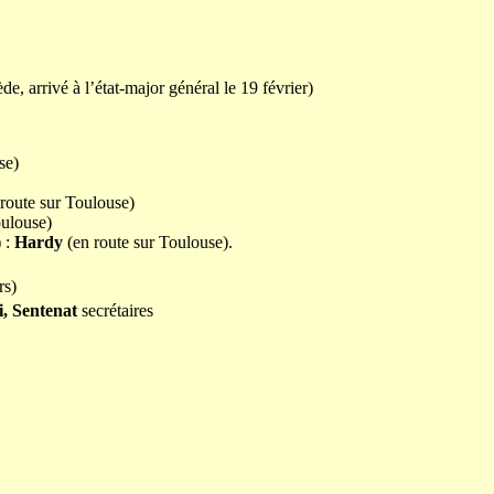
, arrivé à l’état-major général le 19 février)
se)
route sur Toulouse)
oulouse)
) :
Hardy
(en route sur Toulouse).
s)
i, Sentenat
secrétaires