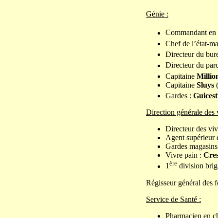
Génie :
Commandant en c
Chef de l’état-m
Directeur du bur
Directeur du parc
Capitaine
Millio
Capitaine
Sluys
Gardes :
Guicest
Direction générale des v
Directeur des viv
Agent supérieur 
Gardes magasins
Vivre pain :
Cre
ère
1
division brig
Régisseur général des f
Service de Santé :
Pharmacien en ch