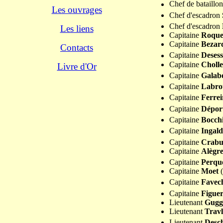
Chef de bataillo
Les ouvrages
Chef d'escadron
Chef d'escadron
Les liens
Capitaine
Roque
Capitaine
Bezar
Contacts
Capitaine
Desess
Capitaine
Cholle
Livre d'Or
Capitaine
Galab
Capitaine
Labro
Capitaine
Ferrei
Capitaine
Dépor
Capitaine
Bocch
Capitaine
Ingal
Capitaine
Crabu
Capitaine
Alègr
Capitaine
Perqu
Capitaine
Moet
(
Capitaine
Fave
Capitaine
Figue
Lieutenant
Gugg
Lieutenant
Travl
Lieutenant
Desc