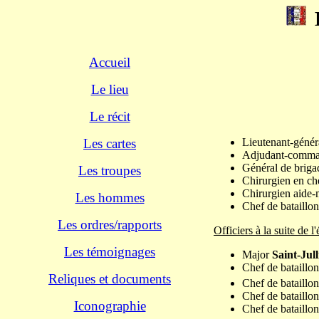
Accueil
Le lieu
Le récit
Les cartes
Lieutenant-géné
Adjudant-comma
Général de brig
Les troupes
Chirurgien en c
Chirurgien aide-
Les hommes
Chef de bataillo
Les ordres/rapports
Officiers à la suite de l
Les témoignages
Major
Saint-Jull
Chef de bataillo
Reliques et documents
Chef de bataillo
Chef de bataillo
Iconographie
Chef de bataillo