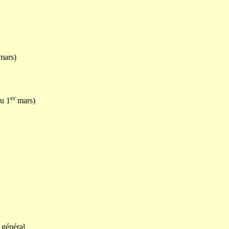
mars)
er
u 1
mars)
r général