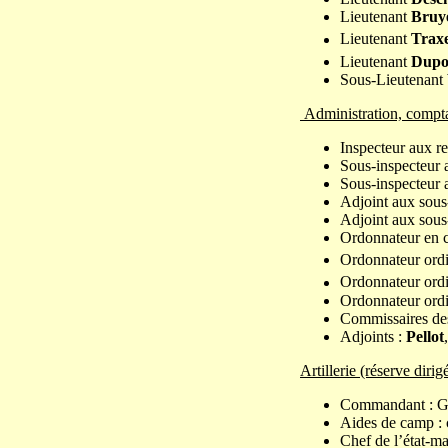
Lieutenant
Bruy
Lieutenant
Traxe
Lieutenant
Dupo
Sous-Lieutenant
Administration, comptab
Inspecteur aux re
Sous-inspecteur a
Sous-inspecteur a
Adjoint aux sous-
Adjoint aux sous-
Ordonnateur en 
Ordonnateur ordi
Ordonnateur ordi
Ordonnateur ordi
Commissaires des
Adjoints :
Pellot
,
Artillerie (réserve dirig
Commandant : Gé
Aides de camp : 
Chef de l’état-m