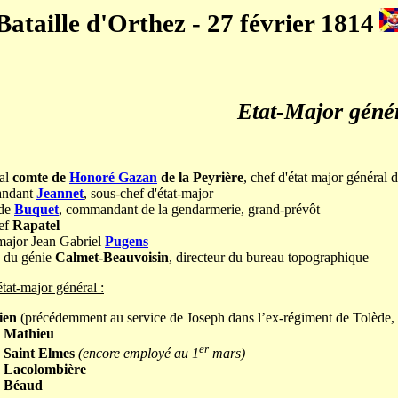
Bataille d'Orthez - 27 février 1814
Etat-Major géné
ral
comte de
Honoré Gazan
de la Peyrière
, chef d'état major général 
ndant
Jeannet
, sous-chef d'état-major
ade
Buquet
, commandant de la gendarmerie, grand-prévôt
hef
Rapatel
major Jean Gabriel
Pugens
n du génie
Calmet-Beauvoisin
, directeur du bureau topographique
'état-major général :
ien
(précédemment au service de Joseph dans l’ex-régiment de Tolède, arr
n
Mathieu
er
n
Saint Elmes
(encore employé au 1
mars)
n
Lacolombière
n
Béaud