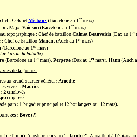
er
hef : Colonel
Michaux
(Barcelone au 1
mars)
er
ajor : Major
Vainson
(Barcelone au 1
mars)
er
eau topographique : Chef de bataillon
Calmet Beauvoisin
(Dax au 1
er
 : Chef de bataillon
Manent
(Auch au 1
mars)
er
n
(Barcelone au 1
mars)
(
tué lors de la bataille
)
er
er
re
(Barcelone au 1
mars),
Perpette
(Dax au 1
mars),
Hann
(Auch a
ivres de la guerre :
res au grand quartier général :
Amothe
des vivres :
Maurice
 : 2 employés
spo
employé
ade pain : 1 brigadier principal et 12 boulangers (au 12 mars).
ourrages :
Bove
(?)
ef de l’armée (plusieurs chevaux) :
Jacob
(?). Appartient à l’état-majo