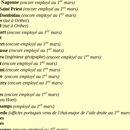
er
n
Nagonne
(encore employé au 1
mars)
er
Saint Priest
(encore employé au 1
mars)
er
Dombidau
(encore employé au 1
mars)
s
(
tué à Orthez
)
d
(
tué à Orthez
)
er
art
(encore employé au 1
mars)
t
er
ert
(encore employé au 1
mars)
er
usse
(encore employé au 1
mars)
er
ra
(ingénieur géographe)
(encore employé au 1
mars)
er
t
(encore employé au 1
mars)
er
ini
(encore employé au 1
mars)
er
do
(encore employé au 1
mars)
er
rry
(encore employé au 1
mars)
e
er
es
(encore employé au 1
mars)
ou Hoet)
er
champs
(employé au 1
mars)
er
redo
(officier portugais venu de l’état-major de l’aile droite au 1
mars
es
es
er
hamps
(encore employé au 1
mars)